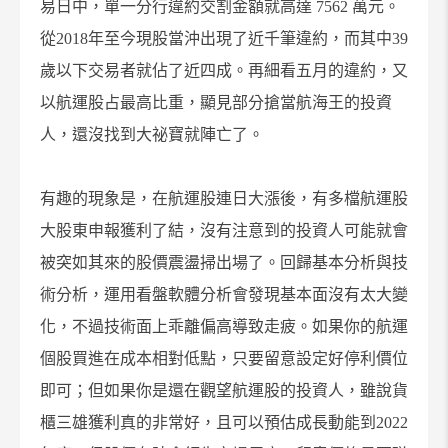
易日中，單一分行違約交割金額就高達 7562 萬元。
從2018年至今現股當沖出現了近千筆違約，而其中
39
歲以下交易者就佔了近四成。再細看五月的違約，又
以航運股占最高比重，顯見部分搶當航海王的投資
人，還沒找到大祕寶就陣亡了。
有趣的現象是，在航運股連日大漲後，有多檔航運股
大股東申報獲利了結，沒有注意到的投資人可能就會
被突如其來的股價震盪掃出場了。回歸基本分析與技
術分析，運用看盤軟體分析會發現基本面沒有太大變
化，不過技術面上乖離偏高導致走疲。如果你的航運
個股買進在成本相對低點，只要留意設定好停利價位
即可；但如果你是還在觀望航運股的投資人，雖說貨
櫃三雄獲利真的非常好，且可以預估成長動能到2022