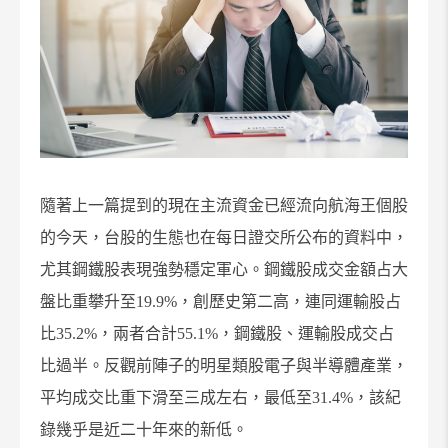
隨著上一篇提到的現在主流資金已經流向航海王個股
的今天，
台股的生態也在每日證交所公布的資料中，
尤其鋼鐵股表現強勢穩定軍心。鋼鐵股成交金額占大
盤比重攀升至19.9%，創歷史第二高，連同運輸股占
比35.2%，兩者合計55.1%，鋼鐵股、運輸股成交占
比過半。反觀前陣子的明星類股電子與半導體產業，
平均成交比重下滑至三成左右，最低至
31.4%
，該紀
錄幾乎是近二十年來的新低。